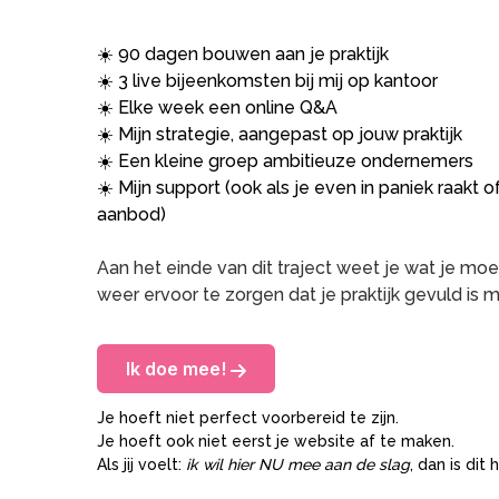
☀️ 90 dagen bouwen aan je praktijk
☀️ 3 live bijeenkomsten bij mij op kantoor
☀️ Elke week een online Q&A
☀️ Mijn strategie, aangepast op jouw praktijk
☀️ Een kleine groep ambitieuze ondernemers
☀️ Mijn support (ook als je even in paniek raakt o
aanbod)
Aan het einde van dit traject weet je wat je m
weer ervoor te zorgen dat je praktijk gevuld is m
Ik doe mee!
Je hoeft niet perfect voorbereid te zijn.
Je hoeft ook niet eerst je website af te maken.
Als jij voelt:
ik wil hier NU mee aan de slag
, dan is dit