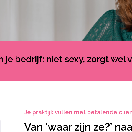
n je bedrijf: niet sexy, zorgt wel
Je praktijk vullen met betalende clië
Van ‘waar zijn ze?’ naa