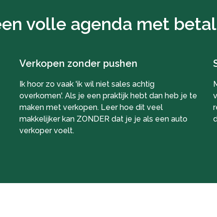
.. een volle agenda met beta
Verkopen zonder pushen
Ik hoor zo vaak 'ik wil niet sales achtig
M
overkomen'. Als je een praktijk hebt dan heb je te
v
maken met verkopen. Leer hoe dit veel
r
makkelijker kan ZONDER dat je je als een auto
d
verkoper voelt.