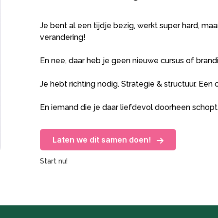
Je bent al een tijdje bezig, werkt super hard, m
verandering!
En nee, daar heb je geen nieuwe cursus of brand
Je hebt richting nodig. Strategie & structuur. Een 
En iemand die je daar liefdevol doorheen schopt. 
Laten we dit samen doen!
Start nu!