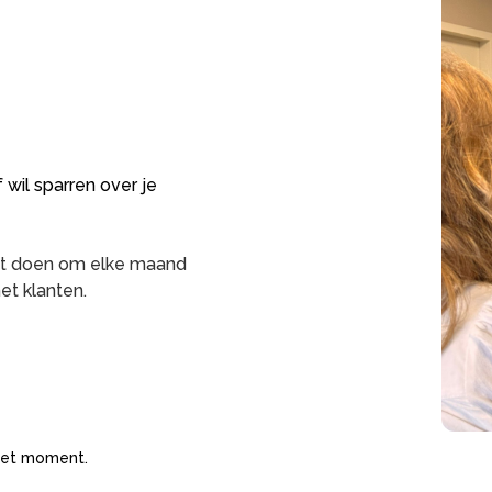
f wil sparren over je
oet doen om elke maand
et klanten.
 het moment.