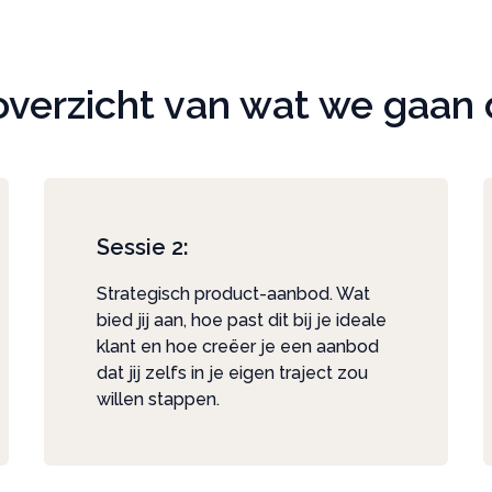
overzicht van wat we gaan 
Sessie 2:
Strategisch product-aanbod. Wat
bied jij aan, hoe past dit bij je ideale
klant en hoe creëer je een aanbod
dat jij zelfs in je eigen traject zou
willen stappen.