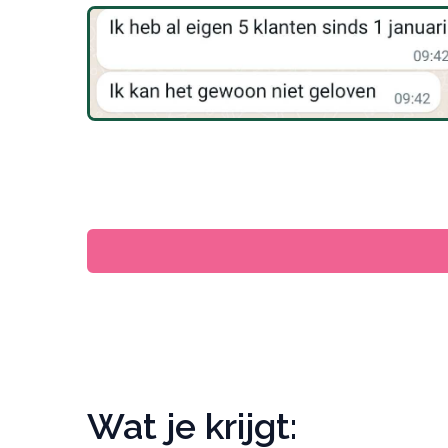
Wat je krijgt: