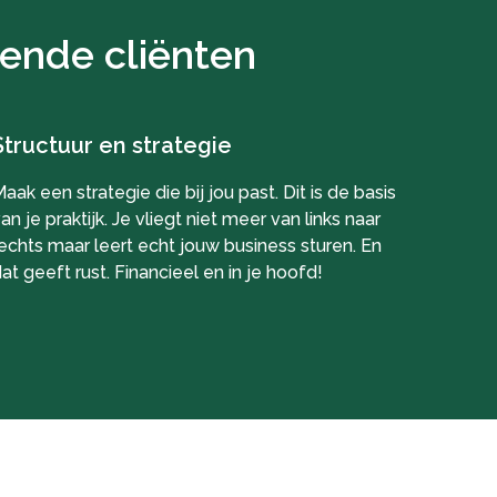
lende cliënten
Structuur en strategie
aak een strategie die bij jou past. Dit is de basis
an je praktijk. Je vliegt niet meer van links naar
echts maar leert echt jouw business sturen. En
at geeft rust. Financieel en in je hoofd!