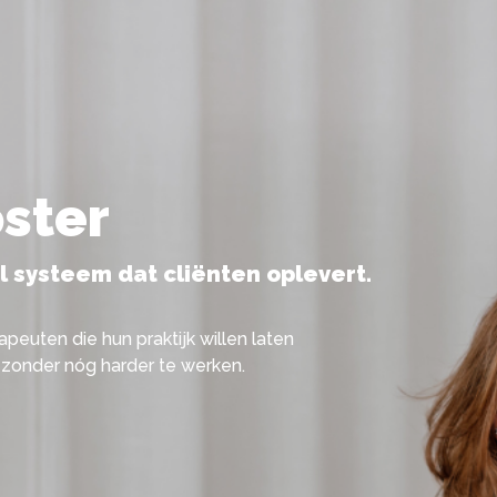
ster
 systeem dat cliënten oplevert.
uten die hun praktijk willen laten
zonder nóg harder te werken.